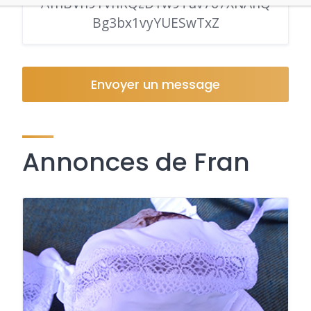
AfhBVh91VhRQzD1w9Tuv767XNAnQ
Bg3bx1vyYUESwTxZ
Envoyer un message
Annonces de Fran