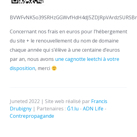
BVWFvNK5o39SRHzGGWvfHdH4dJ5ZDJRpVArdzSURSB
Concernant nos frais en euros pour l’hébergement
du site + le renouvellement du nom de domaine
chaque année qui s’élève à une centaine d’euros
par an, nous avons
une cagnotte leetchi à votre
disposition
, merci
Juneted 2022 | Site web réalisé par
Francis
Drubigny
| Partenaires :
Ğ1.lu
-
ADN Life
-
Contrepropagande