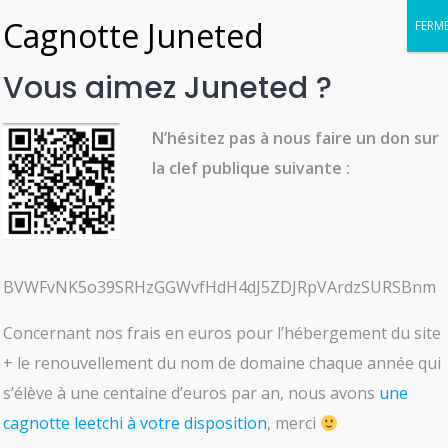
Skip
to
content
Vous aimez Juneted ?
N’hésitez pas à nous faire un don sur
la clef publique suivante :
BVWFvNK5o39SRHzGGWvfHdH4dJ5ZDJRpVArdzSURSBnm
Concernant nos frais en euros pour l’hébergement du site
Fran
+ le renouvellement du nom de domaine chaque année qui
MEMBRE DEPUIS JANVIER 31, 2022
s’élève à une centaine d’euros par an, nous avons
une
cagnotte leetchi à votre disposition
, merci