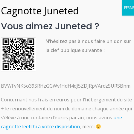
Skip
to
content
Vous aimez Juneted ?
N’hésitez pas à nous faire un don sur
ACCESSOIRES
la clef publique suivante :
Ceinture Ecailles
serpent (imitation)
BVWFvNK5o39SRHzGGWvfHdH4dJ5ZDJRpVArdzSURSBnm
Nantes
Concernant nos frais en euros pour l’hébergement du site
AJOUTÉ LE MAI 10, 2022
+ le renouvellement du nom de domaine chaque année qui
s’élève à une centaine d’euros par an, nous avons
Détails
une
cagnotte leetchi à votre disposition
, merci