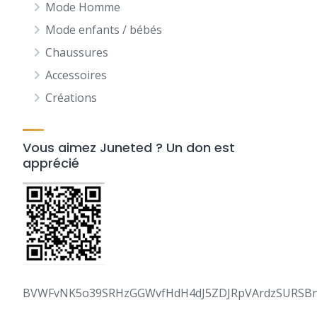
Mode Homme
Mode enfants / bébés
Chaussures
Accessoires
Créations
Vous aimez Juneted ? Un don est
apprécié
BVWFvNK5o39SRHzGGWvfHdH4dJ5ZDJRpVArdzSURSB