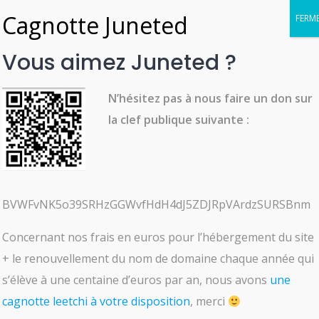
Skip
to
content
Vous aimez Juneted ?
N’hésitez pas à nous faire un don sur
MODE FEMME
la clef publique suivante :
Manteau laine taille
44
BVWFvNK5o39SRHzGGWvfHdH4dJ5ZDJRpVArdzSURSBnm
Narbonne
Concernant nos frais en euros pour l’hébergement du site
AJOUTÉ LE NOVEMBRE 16, 2022
+ le renouvellement du nom de domaine chaque année qui
s’élève à une centaine d’euros par an, nous avons
Détails
une
cagnotte leetchi à votre disposition
, merci