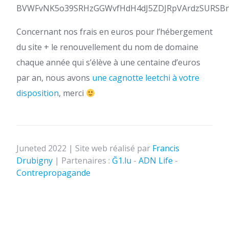
BVWFvNK5o39SRHzGGWvfHdH4dJ5ZDJRpVArdzSURSB
Concernant nos frais en euros pour l’hébergement
du site + le renouvellement du nom de domaine
chaque année qui s’élève à une centaine d’euros
par an, nous avons
une cagnotte leetchi à votre
disposition
, merci
Juneted 2022 | Site web réalisé par
Francis
Drubigny
| Partenaires :
Ğ1.lu
-
ADN Life
-
Contrepropagande