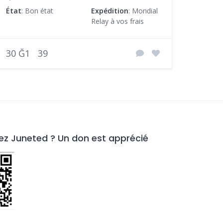
État
: Bon état
Expédition
: Mondial
Relay à vos frais
30 Ğ1
39
z Juneted ? Un don est apprécié