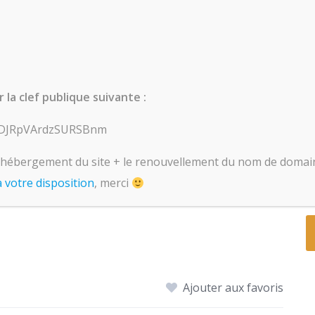
Accueil
Catégories
 la clef publique suivante :
DJRpVArdzSURSBnm
les compensées Été.
’hébergement du site + le renouvellement du nom de domain
à votre disposition
, merci
Ajouter aux favoris