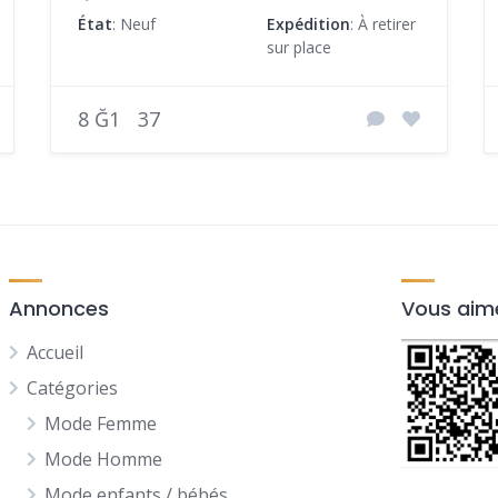
État
: Neuf
Expédition
: À retirer
sur place
8 Ğ1
37
Annonces
Vous aime
Accueil
Catégories
Mode Femme
Mode Homme
Mode enfants / bébés