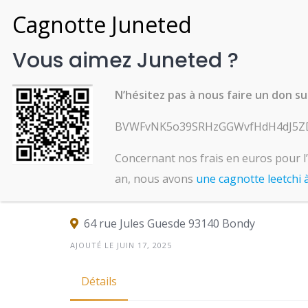
Skip
to
content
Vous aimez Juneted ?
N’hésitez pas à nous faire un don sur
CHAUSSURES
BVWFvNK5o39SRHzGGWvfHdH4dJ5Z
Pointure 42, sanda
Concernant nos frais en euros pour l
Neuves
an, nous avons
une cagnotte leetchi 
64 rue Jules Guesde 93140 Bondy
AJOUTÉ LE JUIN 17, 2025
Détails